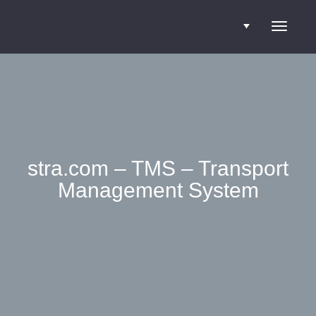
Blader
door
de
stra.com – TMS – Transport
Management System
navigatie