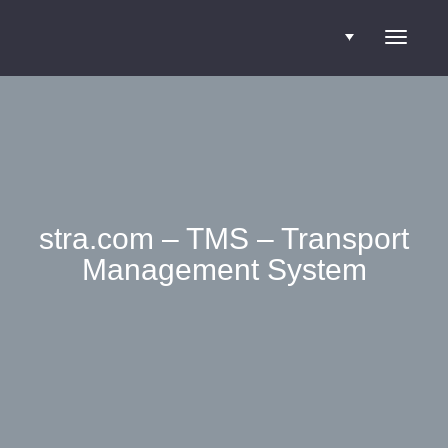
Blader
door
de
stra.com – TMS – Transport
Management System
navigatie