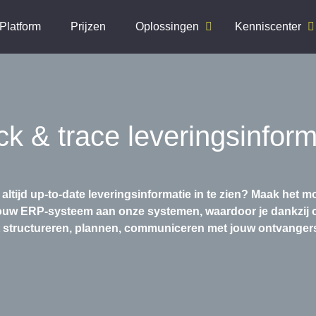
Platform
Prijzen
Oplossingen
Kenniscenter
ck & trace leveringsinform
 altijd up-to-date leveringsinformatie in te zien? Maak het
ouw ERP-systeem aan onze systemen, waardoor je dankzij o
het structureren, plannen, communiceren met jouw ontvange