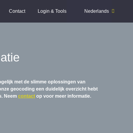
Contact
Login & Tools
Nederlands
atie
 mogelijk met de slimme oplossingen van
nze geocoding een duidelijk overzicht hebt
rs. Neem
contact
op voor meer informatie.