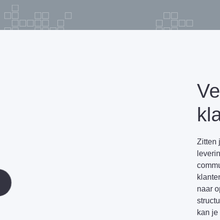
Ve
kl
Zitten
leverin
commun
klante
naar o
struct
kan je