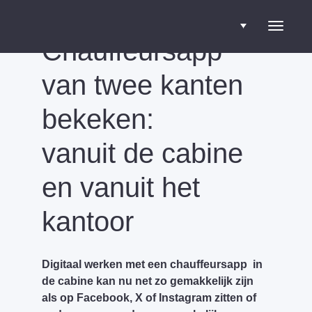
Chauffeursapp
Blader
van twee kanten
door
bekeken:
vanuit de cabine
de
en vanuit het
navigatie
kantoor
Digitaal werken met een chauffeursapp in
de cabine kan nu net zo gemakkelijk zijn
als op Facebook, X of Instagram zitten of