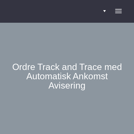
Toggle
navigati
Ordre Track and Trace med
Automatisk Ankomst
Avisering