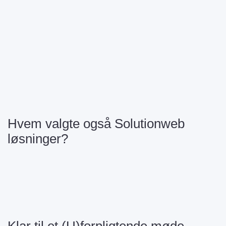
Hvem valgte også Solutionweb
løsninger?
Klar til et (U)forpligtende møde