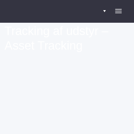
Toggle
Tracking af udstyr –
Asset Tracking
navigati